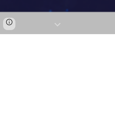
🎓 在线课程 / 网课
无需反复暂停，实时理解外语教学内容
💼 会议 / Webinar
实时跟上海外会议与在线研讨
📺 YouTube / 教程视频